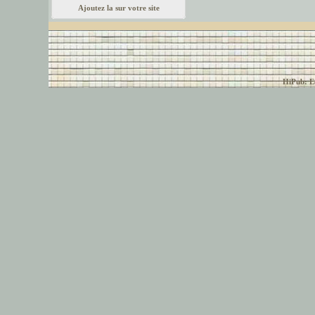
Ajoutez la sur votre site
© font-police.com tous
HiPub: Ec