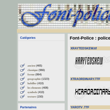
Font-Police : polic
Catégories
XRAYTEDSKEW.ttf
ancien
(465)
classique
(966)
forme
(864)
geographie
(1323)
XTRAORDINARY.TTF
habiller
(410)
les elements
(408)
symbole
(410)
texture
(150)
Partenaires
YAROTV .TTF