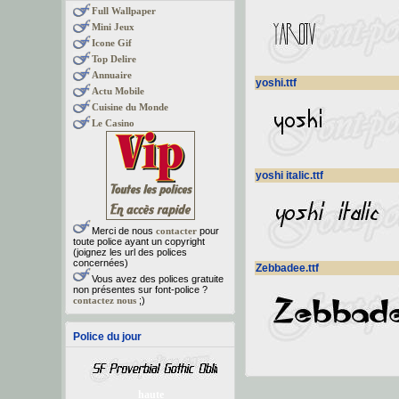
Full Wallpaper
Mini Jeux
Icone Gif
Top Delire
Annuaire
yoshi.ttf
Actu Mobile
Cuisine du Monde
Le Casino
yoshi italic.ttf
Merci de nous
contacter
pour
toute police ayant un copyright
(joignez les url des polices
concernées)
Zebbadee.ttf
Vous avez des polices gratuite
non présentes sur font-police ?
contactez nous
;)
Police du jour
haute