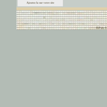
Ajoutez la sur votre site
© font-police.com tous
HiPub: Ec