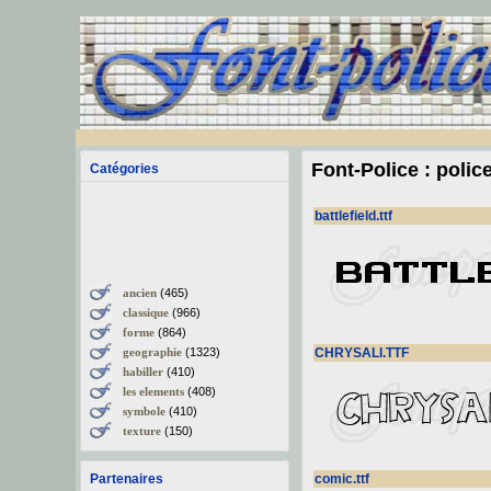
Font-Police : polic
Catégories
battlefield.ttf
ancien
(465)
classique
(966)
forme
(864)
geographie
(1323)
CHRYSALI.TTF
habiller
(410)
les elements
(408)
symbole
(410)
texture
(150)
Partenaires
comic.ttf