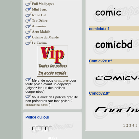
Full Wallpaper
Mini Jeux
Icone Gif
Top Delire
Annuaire
comicbd.ttf
Actu Mobile
Cuisine du Monde
Le Casino
Comicv2e.ttf
Merci de nous
contacter
pour
toute police ayant un copyright
(joignez les url des polices
concernées)
Concbv2.ttf
Vous avez des polices gratuite
non présentes sur font-police ?
contactez nous
;)
Police du jour
1
2
3
4
5
arabe