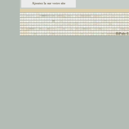
Ajoutez la sur votre site
© font-police.com tous
HiPub: Ec