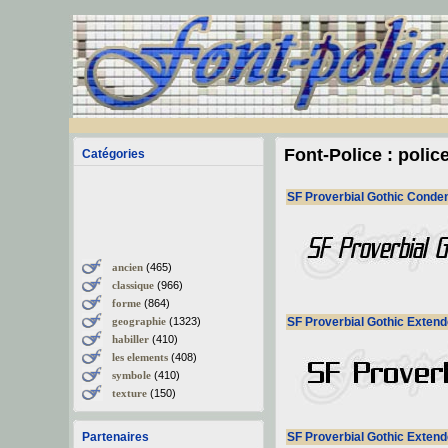
Font-Police : polic
Catégories
SF Proverbial Gothic Conden
ancien
(465)
classique
(966)
forme
(864)
geographie
(1323)
SF Proverbial Gothic Extende
habiller
(410)
les elements
(408)
symbole
(410)
texture
(150)
Partenaires
SF Proverbial Gothic Extende