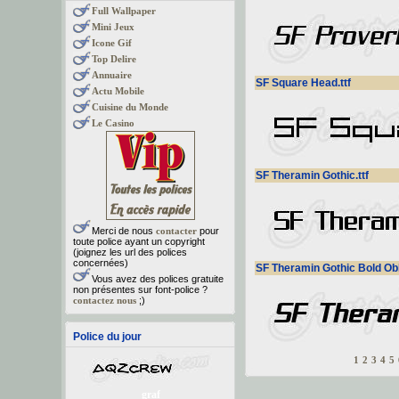
Full Wallpaper
Mini Jeux
Icone Gif
Top Delire
Annuaire
SF Square Head.ttf
Actu Mobile
Cuisine du Monde
Le Casino
SF Theramin Gothic.ttf
Merci de nous
contacter
pour
toute police ayant un copyright
(joignez les url des polices
concernées)
SF Theramin Gothic Bold Obl
Vous avez des polices gratuite
non présentes sur font-police ?
contactez nous
;)
Police du jour
1
2
3
4
5
graf