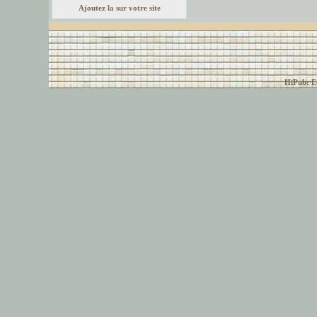
Ajoutez la sur votre site
© font-police.com tous
HiPub: Ec