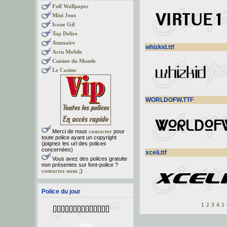
Full Wallpaper
Mini Jeux
Icone Gif
Top Delire
Annuaire
whizkid.ttf
Actu Mobile
Cuisine du Monde
Le Casino
WORLDOFW.TTF
Merci de nous
contacter
pour
toute police ayant un copyright
(joignez les url des polices
concernées)
xceli.ttf
Vous avez des polices gratuite
non présentes sur font-police ?
contactez nous
;)
Police du jour
1
2
3
4
5
arabe