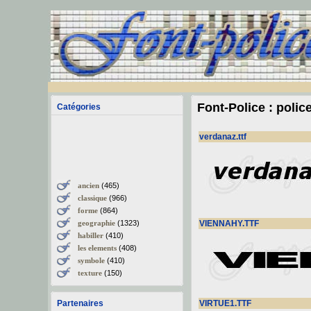
Font-Police : polic
Catégories
verdanaz.ttf
ancien
(465)
classique
(966)
forme
(864)
geographie
(1323)
VIENNAHY.TTF
habiller
(410)
les elements
(408)
symbole
(410)
texture
(150)
Partenaires
VIRTUE1.TTF