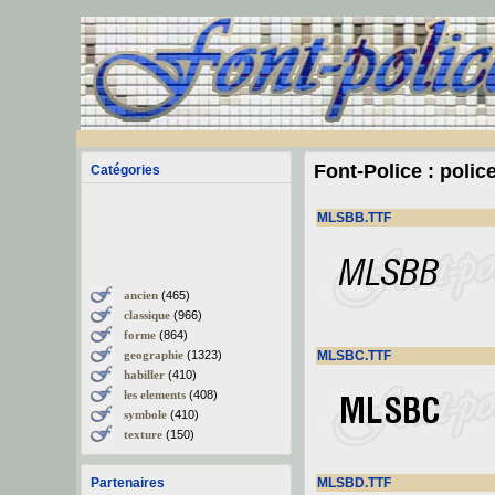
Font-Police : polic
Catégories
MLSBB.TTF
ancien
(465)
classique
(966)
forme
(864)
geographie
(1323)
MLSBC.TTF
habiller
(410)
les elements
(408)
symbole
(410)
texture
(150)
Partenaires
MLSBD.TTF