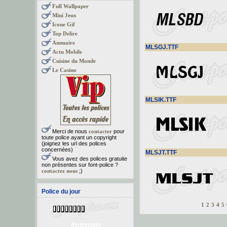
Full Wallpaper
Mini Jeux
Icone Gif
Top Delire
Annuaire
MLSGJ.TTF
Actu Mobile
Cuisine du Monde
Le Casino
MLSIK.TTF
Merci de nous
contacter
pour
toute police ayant un copyright
(joignez les url des polices
concernées)
MLSJT.TTF
Vous avez des polices gratuite
non présentes sur font-police ?
contactez nous
;)
Police du jour
1
2
3
4
5
destructure