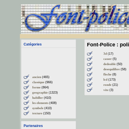
Font-Police : pol
Catégories
3d
(17)
casser
(5)
dedouble
(50)
desequilibre
(58)
fleche
(8)
ancien
(465)
lcd
(173)
classique
(966)
ronde
(21)
forme
(864)
vite
(3)
geographie
(1323)
habiller
(410)
les elements
(408)
symbole
(410)
texture
(150)
Partenaires