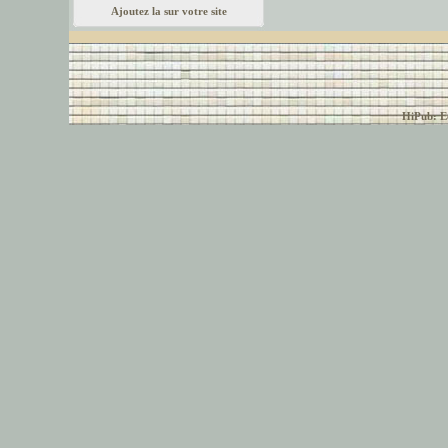
Ajoutez la sur votre site
© font-police.com tous
HiPub: Ec