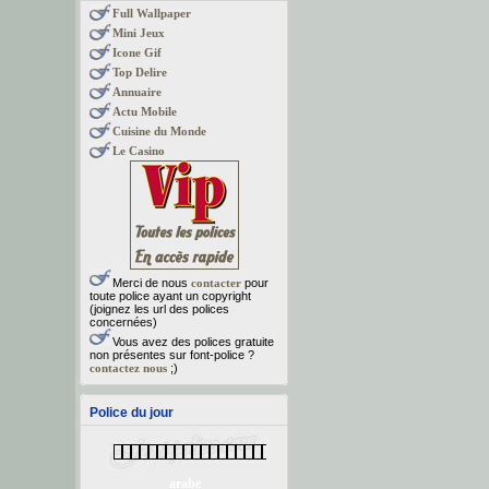
Full Wallpaper
Mini Jeux
Icone Gif
Top Delire
Annuaire
Actu Mobile
Cuisine du Monde
Le Casino
Merci de nous
contacter
pour
toute police ayant un copyright
(joignez les url des polices
concernées)
Vous avez des polices gratuite
non présentes sur font-police ?
contactez nous
;)
Police du jour
arabe