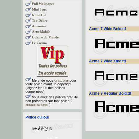
Full Wallpaper
Mini Jeux
Icone Gif
Top Delire
Annuaire
Acme 7 Wide Bold.ttf
Actu Mobile
Cuisine du Monde
Le Casino
Acme 7 Wide Xtnd.ttf
Merci de nous
contacter
pour
toute police ayant un copyright
(joignez les url des polices
concernées)
Acme 9 Regular Bold.ttf
Vous avez des polices gratuite
non présentes sur font-police ?
contactez nous
;)
Police du jour
ombre