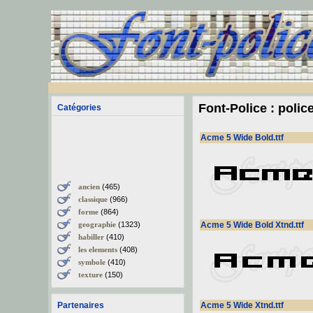
Font-Police : polic
Catégories
Acme 5 Wide Bold.ttf
ancien
(465)
classique
(966)
forme
(864)
geographie
(1323)
Acme 5 Wide Bold Xtnd.ttf
habiller
(410)
les elements
(408)
symbole
(410)
texture
(150)
Partenaires
Acme 5 Wide Xtnd.ttf