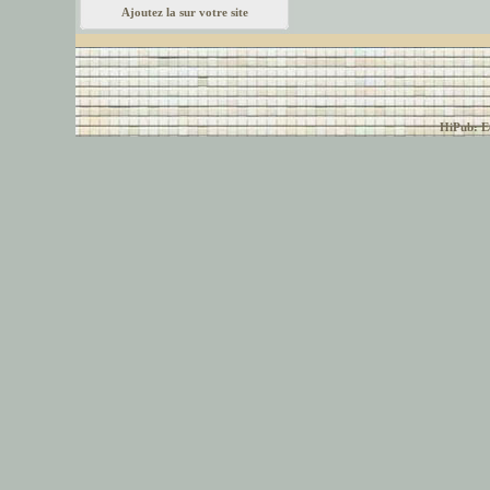
Ajoutez la sur votre site
© font-police.com tous
HiPub: Ec