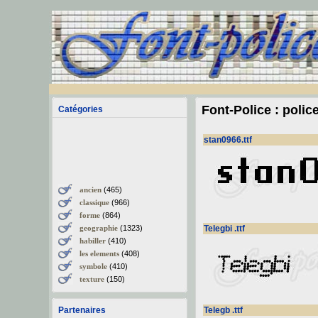
Font-Police : polic
Catégories
stan0966.ttf
ancien
(465)
classique
(966)
forme
(864)
geographie
(1323)
Telegbi .ttf
habiller
(410)
les elements
(408)
symbole
(410)
texture
(150)
Partenaires
Telegb .ttf