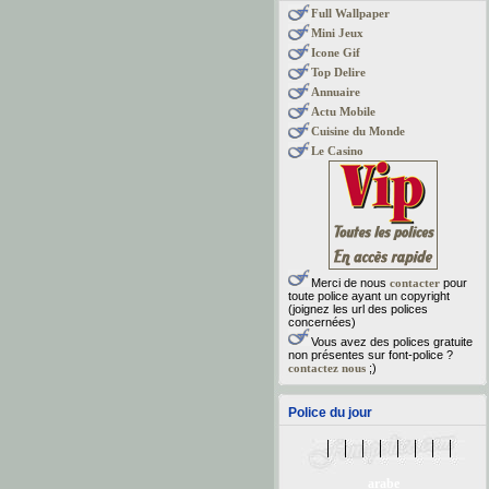
Full Wallpaper
Mini Jeux
Icone Gif
Top Delire
Annuaire
Actu Mobile
Cuisine du Monde
Le Casino
Merci de nous
contacter
pour
toute police ayant un copyright
(joignez les url des polices
concernées)
Vous avez des polices gratuite
non présentes sur font-police ?
contactez nous
;)
Police du jour
arabe