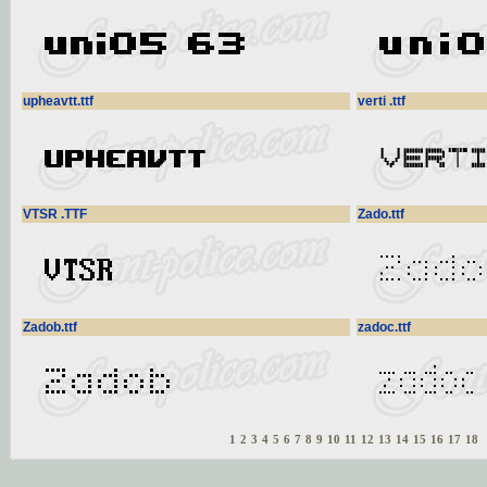
upheavtt.ttf
verti .ttf
VTSR .TTF
Zado.ttf
Zadob.ttf
zadoc.ttf
1
2
3
4
5
6
7
8
9
10
11
12
13
14
15
16
17
18