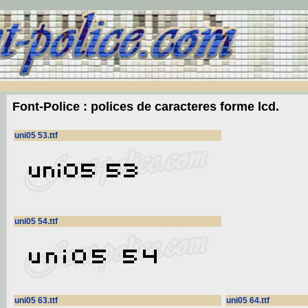
Font-Police : polices de caracteres forme lcd.
uni05 53.ttf
uni05 54.ttf
uni05 63.ttf
uni05 64.ttf