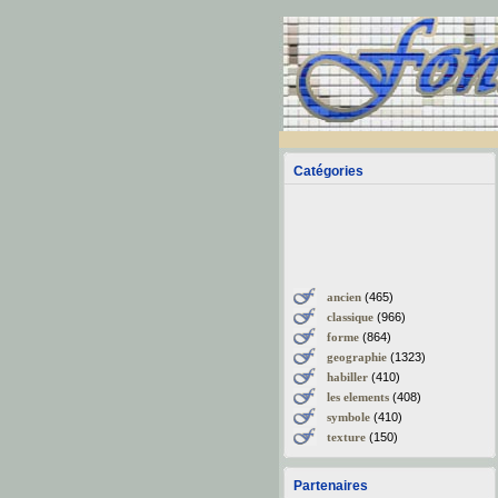
Catégories
ancien
(465)
classique
(966)
forme
(864)
geographie
(1323)
habiller
(410)
les elements
(408)
symbole
(410)
texture
(150)
Partenaires