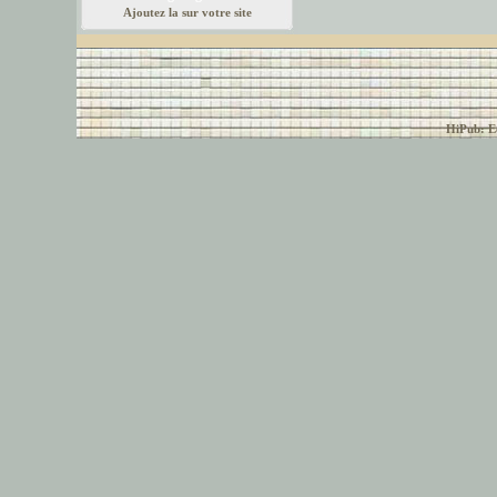
Ajoutez la sur votre site
© font-police.com tous
HiPub: Ec