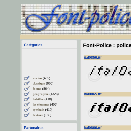
Font-Police : polic
Catégories
ital0856.ttf
ancien
(465)
classique
(966)
forme
(864)
geographie
(1323)
ital0865.ttf
habiller
(410)
les elements
(408)
symbole
(410)
texture
(150)
Partenaires
ital0866.ttf