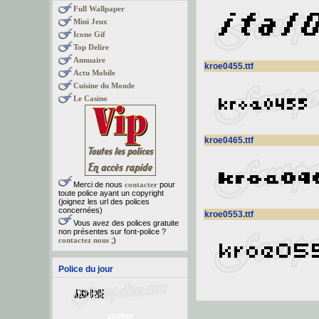
Full Wallpaper
Mini Jeux
Icone Gif
Top Delire
Annuaire
kroe0455.ttf
Actu Mobile
Cuisine du Monde
Le Casino
kroe0465.ttf
Merci de nous
contacter
pour
toute police ayant un copyright
(joignez les url des polices
concernées)
kroe0553.ttf
Vous avez des polices gratuite
non présentes sur font-police ?
contactez nous
;)
Police du jour
grunge