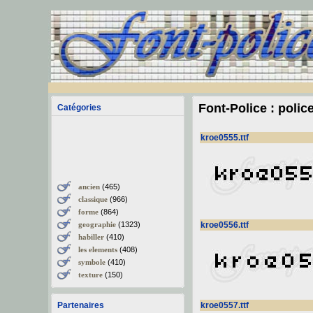
Font-Police : polic
Catégories
kroe0555.ttf
ancien
(465)
classique
(966)
forme
(864)
geographie
(1323)
kroe0556.ttf
habiller
(410)
les elements
(408)
symbole
(410)
texture
(150)
Partenaires
kroe0557.ttf