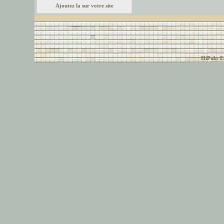
Ajoutez la sur votre site
© font-police.com tous
HiPub: Ec