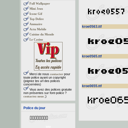
Full Wallpaper
Mini Jeux
Icone Gif
Top Delire
Annuaire
kroe0563.ttf
Actu Mobile
Cuisine du Monde
Le Casino
kroe0565.ttf
Merci de nous
contacter
pour
toute police ayant un copyright
(joignez les url des polices
concernées)
kroe0655.ttf
Vous avez des polices gratuite
non présentes sur font-police ?
contactez nous
;)
Police du jour
tete