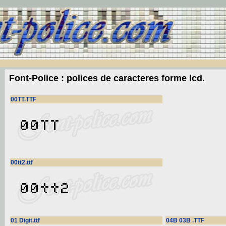
Font-Police : polices de caracteres forme lcd.
00TT.TTF
00tt2.ttf
01 Digit.ttf
04B 03B .TTF