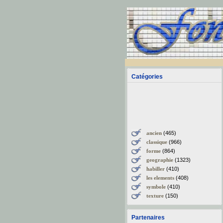
Catégories
ancien
(465)
classique
(966)
forme
(864)
geographie
(1323)
habiller
(410)
les elements
(408)
symbole
(410)
texture
(150)
Partenaires