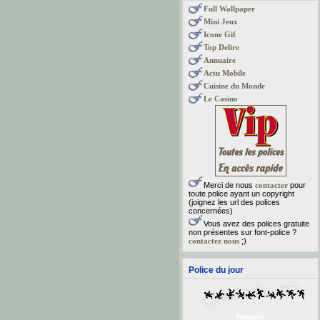
Full Wallpaper
Mini Jeux
Icone Gif
Top Delire
Annuaire
Actu Mobile
Cuisine du Monde
Le Casino
Merci de nous
contacter
pour
toute police ayant un copyright
(joignez les url des polices
concernées)
Vous avez des polices gratuite
non présentes sur font-police ?
contactez nous
;)
Police du jour
humain