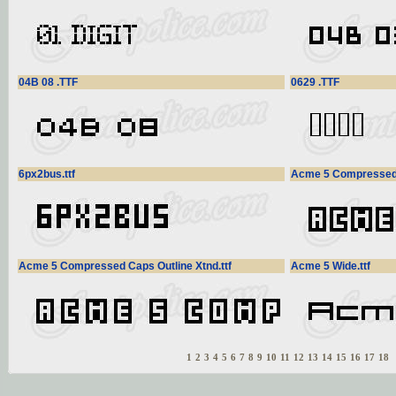
04B 08 .TTF
0629 .TTF
6px2bus.ttf
Acme 5 Compressed C
Acme 5 Compressed Caps Outline Xtnd.ttf
Acme 5 Wide.ttf
1
2
3
4
5
6
7
8
9
10
11
12
13
14
15
16
17
18