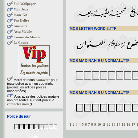
Full Wallpaper
Mini Jeux
Icone Gif
Top Delire
Annuaire
MCS LETTER WORD 5.TTF
Actu Mobile
Cuisine du Monde
Le Casino
MCS MADINAH E U NORMAL..TTF
Merci de nous
contacter
pour
toute police ayant un copyright
(joignez les url des polices
concernées)
MCS MADINAH S U NORMAL..TTF
Vous avez des polices gratuite
non présentes sur font-police ?
contactez nous
;)
Police du jour
1
2
3
4
5
6
7
8
9
10
11
12
13
14
15
16
17
arabe