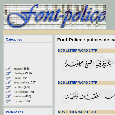
Font-Police : polices de c
Catégories
MCS LETTER WORD 1.TTF
ancien
(465)
classique
(966)
forme
(864)
geographie
(1323)
MCS LETTER WORD 2.TTF
habiller
(410)
les elements
(408)
symbole
(410)
texture
(150)
Partenaires
MCS LETTER WORD 3.TTF