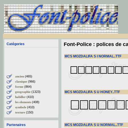
Font-Police : polices de c
Catégories
MCS MOZDALIFA S I NORMAL..TTF
ancien
(465)
classique
(966)
forme
(864)
geographie
(1323)
MCS MOZDALIFA S U HONEY..TTF
habiller
(410)
les elements
(408)
symbole
(410)
texture
(150)
Partenaires
MCS MOZDALIFA S U NORMAL..TTF