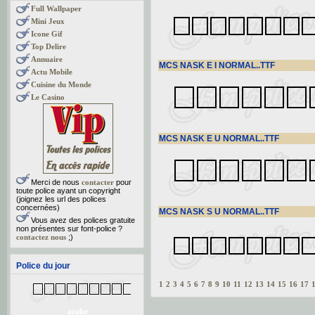
Full Wallpaper
Mini Jeux
Icone Gif
Top Delire
Annuaire
MCS NASK E I NORMAL..TTF
Actu Mobile
Cuisine du Monde
Le Casino
MCS NASK E U NORMAL..TTF
Merci de nous
contacter
pour
toute police ayant un copyright
(joignez les url des polices
concernées)
MCS NASK S U NORMAL..TTF
Vous avez des polices gratuite
non présentes sur font-police ?
contactez nous
;)
Police du jour
1
2
3
4
5
6
7
8
9
10
11
12
13
14
15
16
17
arabe