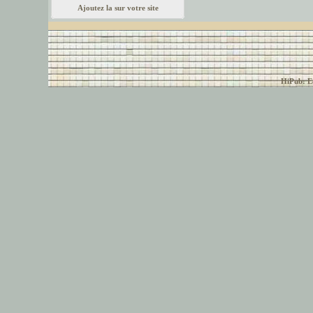
Ajoutez la sur votre site
© font-police.com tous
HiPub: Ec