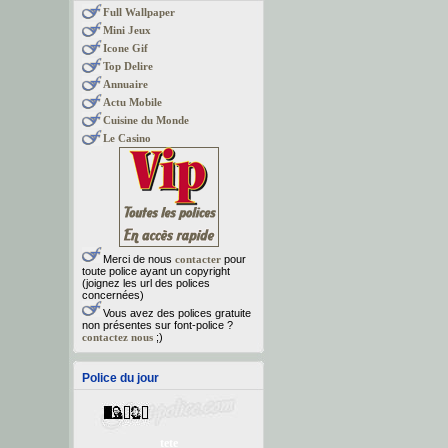
Full Wallpaper
Mini Jeux
Icone Gif
Top Delire
Annuaire
Actu Mobile
Cuisine du Monde
Le Casino
Merci de nous
contacter
pour
toute police ayant un copyright
(joignez les url des polices
concernées)
Vous avez des polices gratuite
non présentes sur font-police ?
contactez nous
;)
Police du jour
tete