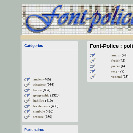
Font-Police : pol
Catégories
amour
(41)
froid
(42)
pierre
(6)
sexy
(29)
vegetal
(13)
ancien
(465)
classique
(966)
forme
(864)
geographie
(1323)
habiller
(410)
les elements
(408)
symbole
(410)
texture
(150)
Partenaires