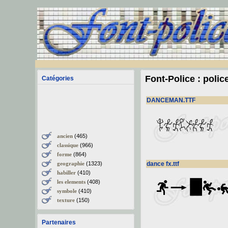
Font-Police : poli
Catégories
DANCEMAN.TTF
ancien
(465)
classique
(966)
forme
(864)
geographie
(1323)
dance fx.ttf
habiller
(410)
les elements
(408)
symbole
(410)
texture
(150)
Partenaires