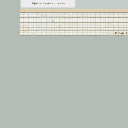
Ajoutez la sur votre site
© font-police.com tous
HiPub: Ec