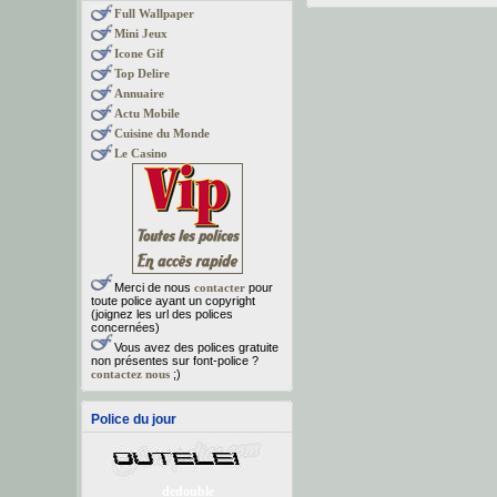
Full Wallpaper
Mini Jeux
Icone Gif
Top Delire
Annuaire
Actu Mobile
Cuisine du Monde
Le Casino
Merci de nous
contacter
pour
toute police ayant un copyright
(joignez les url des polices
concernées)
Vous avez des polices gratuite
non présentes sur font-police ?
contactez nous
;)
Police du jour
dedouble