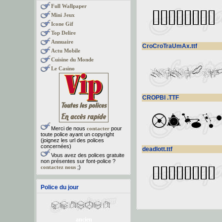
Full Wallpaper
Mini Jeux
Icone Gif
Top Delire
Annuaire
CroCroTraUmAx.ttf
Actu Mobile
Cuisine du Monde
Le Casino
CROPBI .TTF
Merci de nous
contacter
pour
toute police ayant un copyright
(joignez les url des polices
concernées)
deadlott.ttf
Vous avez des polices gratuite
non présentes sur font-police ?
contactez nous
;)
Police du jour
ancien