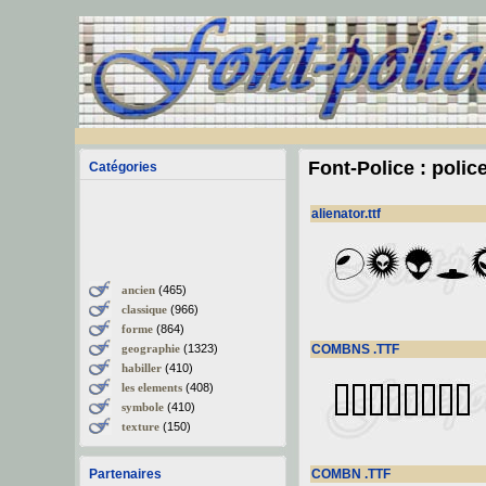
Font-Police : polic
Catégories
alienator.ttf
ancien
(465)
classique
(966)
forme
(864)
geographie
(1323)
COMBNS .TTF
habiller
(410)
les elements
(408)
symbole
(410)
texture
(150)
Partenaires
COMBN .TTF