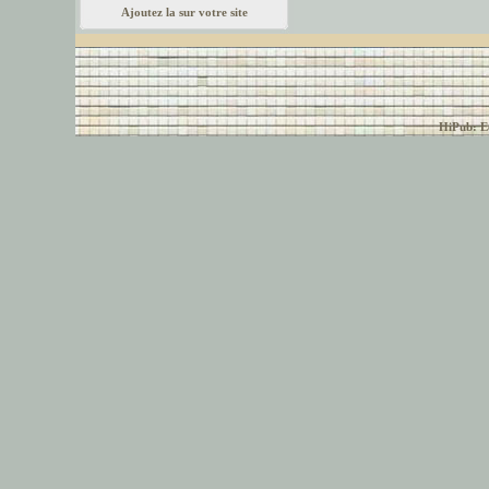
Ajoutez la sur votre site
© font-police.com tous
HiPub: Ec