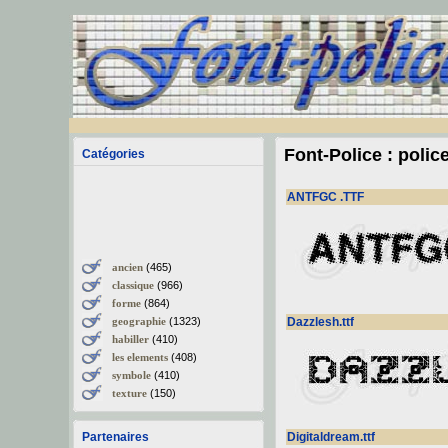
Font-Police : polic
Catégories
ANTFGC .TTF
ancien
(465)
classique
(966)
forme
(864)
geographie
(1323)
Dazzlesh.ttf
habiller
(410)
les elements
(408)
symbole
(410)
texture
(150)
Partenaires
Digitaldream.ttf