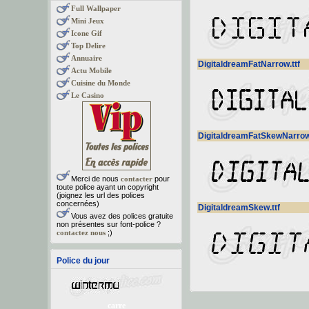
Full Wallpaper
Mini Jeux
Icone Gif
Top Delire
Annuaire
DigitaldreamFatNarrow.ttf
Actu Mobile
Cuisine du Monde
Le Casino
DigitaldreamFatSkewNarrow.
Merci de nous
contacter
pour
toute police ayant un copyright
(joignez les url des polices
concernées)
DigitaldreamSkew.ttf
Vous avez des polices gratuite
non présentes sur font-police ?
contactez nous
;)
Police du jour
carre