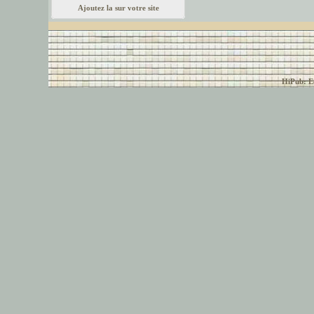
Ajoutez la sur votre site
© font-police.com tous
HiPub: Ec